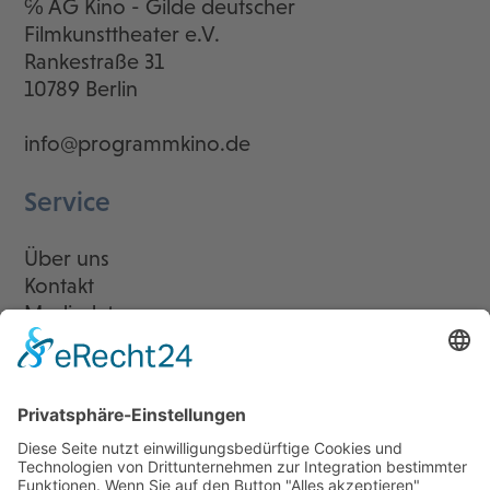
℅ AG Kino - Gilde deutscher
Filmkunsttheater e.V.
Rankestraße 31
10789 Berlin
info@programmkino.de
Service
Über uns
Kontakt
Mediadaten
Newsletter
LogIn
Legal
Impressum