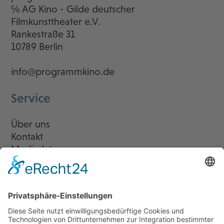
℅ AG Kino - Gilde deutscher
Filmkunsttheater e.V.
Rankestraße 31
10789 Berlin
info@programmkino.de
Service
Über uns
Kontakt
Mediadaten
Newsletter
LogIn
Legal