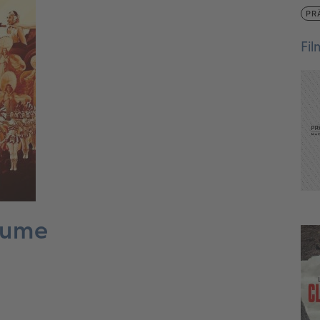
PR
Fi
äume