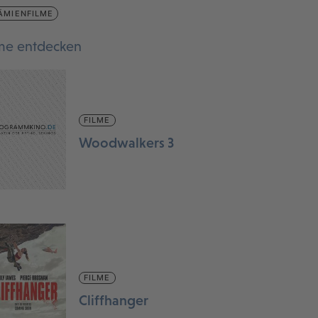
ÄMIENFILME
lme entdecken
FILME
Woodwalkers 3
FILME
Cliffhanger