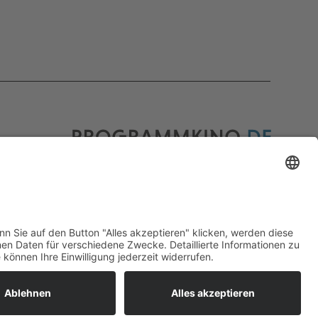
Programmkino.de richtet sich an Film- und
Kinobegeisterte jeden Geschlechts. Zur besseren
Lesbarkeit haben wir uns aber entschlossen, auf
eine Doppelnennung oder Genderzeichen zu
verzichten. Wo möglich setzen wir auf eine
genderneutrale Bezeichnung.
MADE BY
MUMBOMEDIA