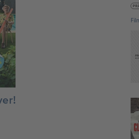
PR
Fi
ver!