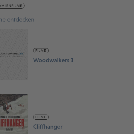
ÄMIENFILME
lme entdecken
FILME
Woodwalkers 3
FILME
Cliffhanger