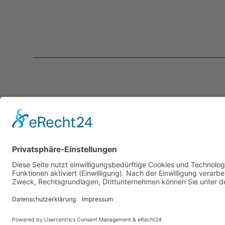
Kontakt
Servic
programmkino.de
Über un
℅ AG Kino - Gilde deutscher
Kontakt
Filmkunsttheater e.V.
Mediad
Rankestraße 31
Newslet
10789 Berlin
LogIn
info@programmkino.de