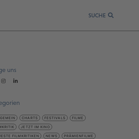
SUCHE
ge uns
egorien
LGEMEIN
CHARTS
FESTIVALS
FILME
MKRITIK
JETZT IM KINO
ESTE FILMKRITIKEN
NEWS
PRÄMIENFILME