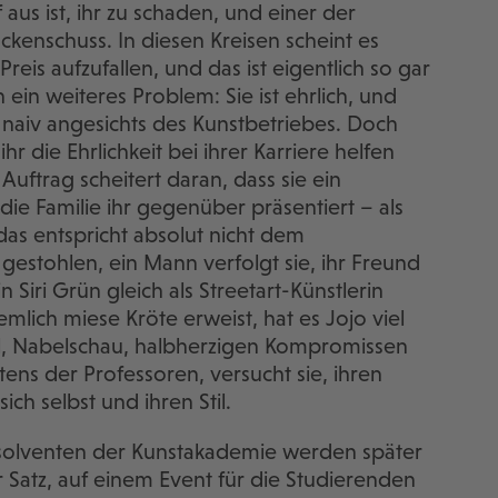
f aus ist, ihr zu schaden, und einer der
kenschuss. In diesen Kreisen scheint es
eis aufzufallen, und das ist eigentlich so gar
 ein weiteres Problem: Sie ist ehrlich, und
ehr naiv angesichts des Kunstbetriebes. Doch
hr die Ehrlichkeit bei ihrer Karriere helfen
Auftrag scheitert daran, dass sie ein
 die Familie ihr gegenüber präsentiert – als
 das entspricht absolut nicht dem
estohlen, ein Mann verfolgt sie, ihr Freund
 Siri Grün gleich als Streetart-Künstlerin
emlich miese Kröte erweist, hat es Jojo viel
l, Nabelschau, halbherzigen Kompromissen
ens der Professoren, versucht sie, ihren
ch selbst und ihren Stil.
solventen der Kunstakademie werden später
 Satz, auf einem Event für die Studierenden