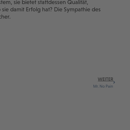
tem, sie bietet stattdessen Qualität,
ie damit Erfolg hat? Die Sympathie des
cher.
WEITER
Mr. No Pain