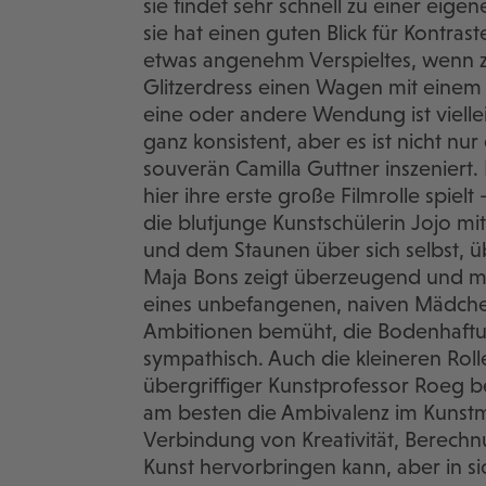
sie findet sehr schnell zu einer eigene
sie hat einen guten Blick für Kontras
etwas angenehm Verspieltes, wenn z
Glitzerdress einen Wagen mit einem g
eine oder andere Wendung ist viellei
ganz konsistent, aber es ist nicht nur
souverän Camilla Guttner inszeniert. 
hier ihre erste große Filmrolle spielt
die blutjunge Kunstschülerin Jojo mit
und dem Staunen über sich selbst, üb
Maja Bons zeigt überzeugend und mi
eines unbefangenen, naiven Mädchens,
Ambitionen bemüht, die Bodenhaftung
sympathisch. Auch die kleineren Roll
übergriffiger Kunstprofessor Roeg bes
am besten die Ambivalenz im Kunstm
Verbindung von Kreativität, Berechnu
Kunst hervorbringen kann, aber in si