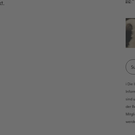
t.
ℹ️ Di
Infor
sind 
der R
Mitgl
werd