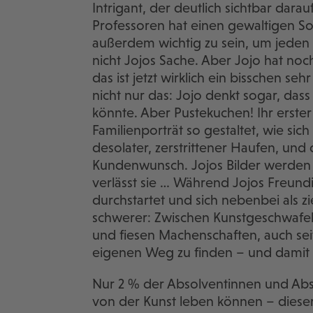
Intrigant, der deutlich sichtbar darau
Professoren hat einen gewaltigen Soc
außerdem wichtig zu sein, um jeden Pr
nicht Jojos Sache. Aber Jojo hat noch
das ist jetzt wirklich ein bisschen s
nicht nur das: Jojo denkt sogar, dass i
könnte. Aber Pustekuchen! Ihr erster 
Familienporträt so gestaltet, wie sich
desolater, zerstrittener Haufen, und
Kundenwunsch. Jojos Bilder werden g
verlässt sie … Während Jojos Freundin
durchstartet und sich nebenbei als zi
schwerer: Zwischen Kunstgeschwafe
und fiesen Machenschaften, auch seit
eigenen Weg zu finden – und damit si
Nur 2 % der Absolventinnen und Ab
von der Kunst leben können – dieser