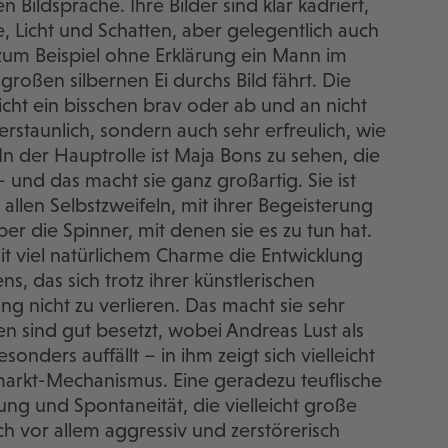
n Bildsprache. Ihre Bilder sind klar kadriert,
te, Licht und Schatten, aber gelegentlich auch
um Beispiel ohne Erklärung ein Mann im
roßen silbernen Ei durchs Bild fährt. Die
cht ein bisschen brav oder ab und an nicht
 erstaunlich, sondern auch sehr erfreulich, wie
In der Hauptrolle ist Maja Bons zu sehen, die
 – und das macht sie ganz großartig. Sie ist
 allen Selbstzweifeln, mit ihrer Begeisterung
er die Spinner, mit denen sie es zu tun hat.
t viel natürlichem Charme die Entwicklung
 das sich trotz ihrer künstlerischen
 nicht zu verlieren. Das macht sie sehr
en sind gut besetzt, wobei Andreas Lust als
onders auffällt – in ihm zeigt sich vielleicht
arkt-Mechanismus. Eine geradezu teuflische
ng und Spontaneität, die vielleicht große
ch vor allem aggressiv und zerstörerisch