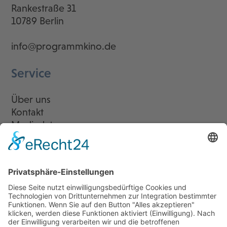
Rankestraße 31
10789 Berlin
info@programmkino.de
Service
Über uns
Kontakt
Mediadaten
Newsletter
LogIn
Legal
Impressum
Datenschutzerklärung