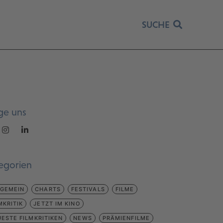
SUCHE
ge uns
egorien
LGEMEIN
CHARTS
FESTIVALS
FILME
MKRITIK
JETZT IM KINO
ESTE FILMKRITIKEN
NEWS
PRÄMIENFILME