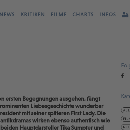
NEWS
KRITIKEN
FILME
CHARTS
INFOS
Fol
Kat
von ersten Begegnungen ausgehen, fängt
 prominenten Liebesgeschichte wunderbar
AL
resident mit seiner späteren First Lady. Die
FIL
mantikdramas wirken ebenso authentisch wie
 beiden Hauptdarsteller Tika Sumpter und
NEU