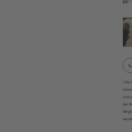
ℹ️ Di
Infor
sind 
der R
Mitgl
werd