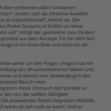
mit dem erstbesten süßen Schwarzen
iert“, ereifert sich die attraktive Anwältin
s ist unprofessionell“, betont sie. Der
 (Parker Sawyers) ist freilich um keine
lso süß“, bringt der geistreiche Jura-Student
esetzte aus dem Konzept. Für ihn steht fest:
ago ist ihr erstes Date und nicht nur ein
ende weiter um den Finger, umgarnt sie mit
sstellung des afroamerikanischen Malers und
 Barnes und danach zum Spaziergang in den
meinsame Besuch einer
ramm stand. Und auch dort punktet er
vor der von der weißen Obrigkeit
Die anwesenden Sisters begrüssen Michelle
ch wenn sie sich noch so wehrt. Und so