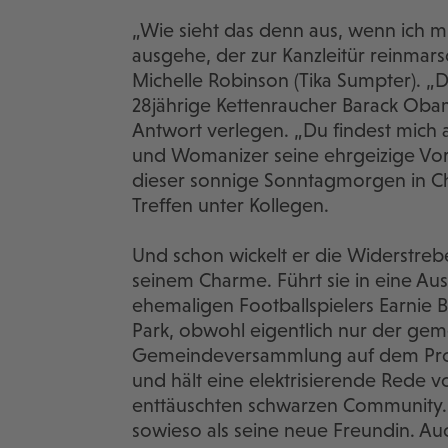
„Wie sieht das denn aus, wenn ich 
ausgehe, der zur Kanzleitür reinmarsch
Michelle Robinson (Tika Sumpter). „Da
28jährige Kettenraucher Barack Obama
Antwort verlegen. „Du findest mich a
und Womanizer seine ehrgeizige Vorg
dieser sonnige Sonntagmorgen in Chic
Treffen unter Kollegen.
Und schon wickelt er die Widerstreb
seinem Charme. Führt sie in eine Au
ehemaligen Footballspielers Earnie
Park, obwohl eigentlich nur der ge
Gemeindeversammlung auf dem Prog
und hält eine elektrisierende Rede 
enttäuschten schwarzen Community. 
sowieso als seine neue Freundin. Au