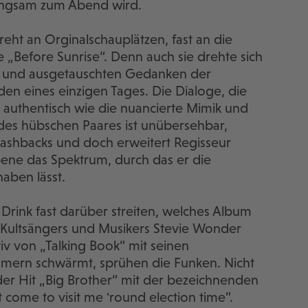
langsam zum Abend wird.
dreht an Orginalschauplätzen, fast an die
 „Before Sunrise“. Denn auch sie drehte sich
he und ausgetauschten Gedanken der
den eines einzigen Tages. Die Dialoge, die
authentisch wie die nuancierte Mimik und
des hübschen Paares ist unübersehbar,
Flashbacks und doch erweitert Regisseur
bene das Spektrum, durch das er die
aben lässt.
Drink fast darüber streiten, welches Album
 Kultsängers und Musikers Stevie Wonder
tiv von „Talking Book“ mit seinen
ern schwärmt, sprühen die Funken. Nicht
der Hit „Big Brother“ mit der bezeichnenden
st come to visit me 'round election time”.