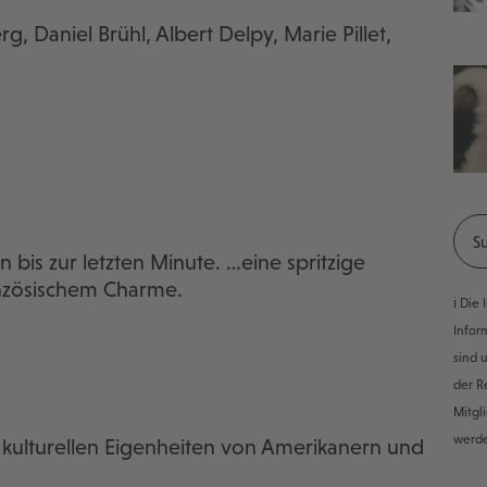
g, Daniel Brühl, Albert Delpy, Marie Pillet,
 bis zur letzten Minute. …eine spritzige
anzösischem Charme.
ℹ️ Di
Infor
sind 
der R
Mitgl
werd
kulturellen Eigenheiten von Amerikanern und