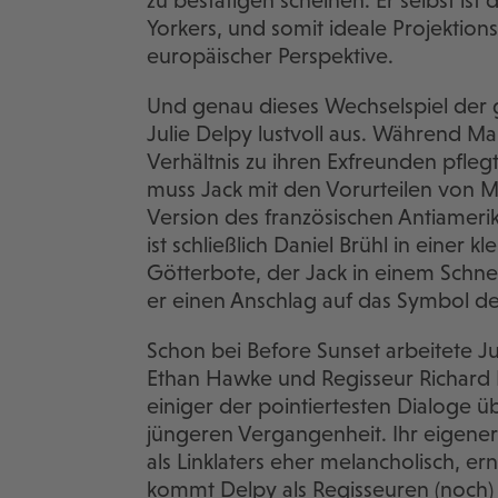
zu bestätigen scheinen. Er selbst is
Yorkers, und somit ideale Projektions
europäischer Perspektive.
Und genau dieses Wechselspiel der 
Julie Delpy lustvoll aus. Während Ma
Verhältnis zu ihren Exfreunden pfleg
muss Jack mit den Vorurteilen von Ma
Version des französischen Antiamerik
ist schließlich Daniel Brühl in einer kl
Götterbote, der Jack in einem Schnel
er einen Anschlag auf das Symbol de
Schon bei Before Sunset arbeitete J
Ethan Hawke und Regisseur Richard 
einiger der pointiertesten Dialoge 
jüngeren Vergangenheit. Ihr eigener 
als Linklaters eher melancholisch, er
kommt Delpy als Regisseuren (noch) n