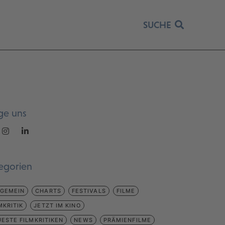
SUCHE
ge uns
egorien
LGEMEIN
CHARTS
FESTIVALS
FILME
MKRITIK
JETZT IM KINO
ESTE FILMKRITIKEN
NEWS
PRÄMIENFILME