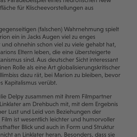
t das Paradebeispiel eines neurotischen New
fläche für Klischeevorstellungen aus
gegenseitigen (falschen) Wahrnehmung spielt
rion ein in Jacks Augen viel zu enges
t und ohnehin schon viel zu viele gehabt hat,
rions Eltern leben, die eine übersteigerte
anismus sind. Aus deutscher Sicht interessant
einen Rolle als eine Art globalisierungskritischer
limbiss dazu rät, bei Marion zu bleiben, bevor
s Kapitalismus verübt.
ulie Delpy zusammen mit ihrem Filmpartner
Linklater am Drehbuch mit, mit dem Ergebnis
über Lust und Leid von Beziehungen der
Film ist wesentlich leichter und humorvoller
nsthafter Blick und auch in Form und Struktur
icht an Linklater heran. Besonders, dass sie